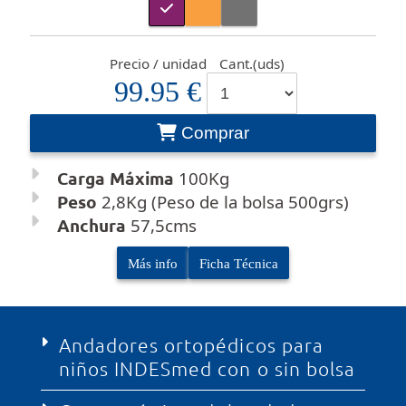
Precio / unidad
Cant.(uds)
99.95 €
Comprar
Carga Máxima
100Kg
Peso
2,8Kg (Peso de la bolsa 500grs)
Anchura
57,5cms
Más info
Ficha Técnica
Andadores ortopédicos para
niños INDESmed con o sin bolsa