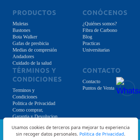
PRODUCTOS
CONÓCENOS
Muletas
¿Quiénes somos?
Bastones
Fibra de Carbono
Bota Walker
Blog
Gafas de presbicia
Practicas
Medias de compresión
Universitarias
Andadores
Cuidado de la salud
TÉRMINOS Y
CONTACTO
CONDICIONES
Contacto
Puntos de Venta
Terminos y
Condiciones
Politica de Privacidad
Como comprar,
Garantia y Devolucion
Usamos cookies de terceros para mejorar tu experiencia
sin recoger datos personales.
Politica de Privacidad
.
Copyright © 2026 INDES Medical S.L. - All