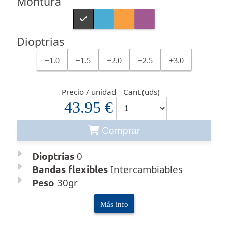
Montura
Dioptrias
+1.0
+1.5
+2.0
+2.5
+3.0
Precio / unidad
Cant.(uds)
43.95 €
Comprar
Dioptrías
0
Bandas flexibles
Intercambiables
Peso
30gr
Más info