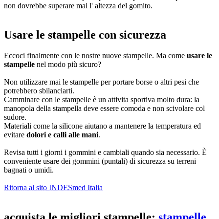
non dovrebbe superare mai l' altezza del gomito.
Usare le stampelle con sicurezza
Eccoci finalmente con le nostre nuove stampelle. Ma come
usare le
stampelle
nel modo più sicuro?
Non utilizzare mai le stampelle per portare borse o altri pesi che
potrebbero sbilanciarti.
Camminare con le stampelle è un attivita sportiva molto dura: la
manopola della stampella deve essere comoda e non scivolare col
sudore.
Materiali come la silicone aiutano a mantenere la temperatura ed
evitare
dolori e calli alle mani
.
Revisa tutti i giorni i gommini e cambiali quando sia necessario. È
conveniente usare dei gommini (puntali) di sicurezza su terreni
bagnati o umidi.
Ritorna al sito INDESmed Italia
acquista le migliori stampelle:
stampelle