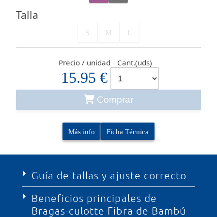
Talla
S
M
L
Precio / unidad
Cant.(uds)
15.95 €
Comprar
Más info
Ficha Técnica
Guía de tallas y ajuste correcto
Beneficios principales de
INDESmed ha desarrollado bajo la
Bragas-culotte Fibra de Bambú
denominación comercial TANGO Sportswear