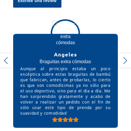
Escribe una review
antibacterianas y propiedades hipoalergénicas
naturales evitan la aparición de malos olores y
protegen activamente las pieles más sensibles
frente a alergias o eczemas comunes causados
por materiales sintéticos.
Angeles
Braguitas extra cómodas
Aunque al principio estaba un poco
escéptica sobre estas braguitas de bambú
que fabrican, antes de probarlas, lo cierto
es que son comodísimas ya no sólo para
el uso deportivo, sino para el día a día. Me
han sorprendido gratamente y acabo de
volver a realizar un pedido con el fin de
sólo usar este tipo de prenda por su
suavidad y comodidad