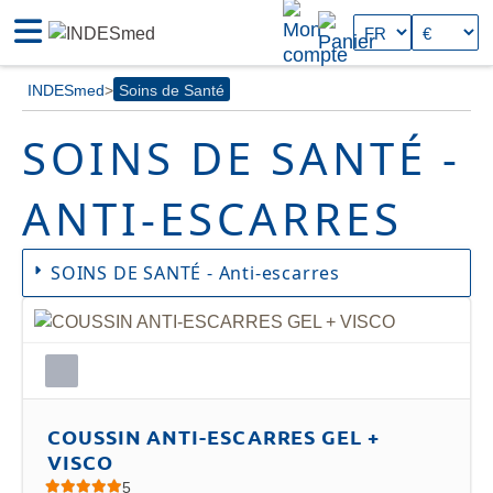
INDESmed
Soins de Santé
SOINS DE SANTÉ -
ANTI-ESCARRES
SOINS DE SANTÉ - Anti-escarres
Chez INDESmed, nous nous soucions de votre
bien-être. Notre nouvelle catégorie de soins de
santé comprend une sélection de coussins anti-
escarres premium, conçus pour offrir confort,
protection et prévenir les ulcères de pression
(escarres).
COUSSIN ANTI-ESCARRES GEL +
VISCO
⮞
Coussin anti-escarres en gel en forme de U:
5