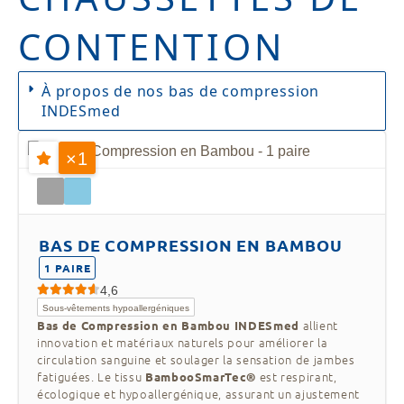
CONTENTION
À propos de nos bas de compression
INDESmed
Découvrez l’équilibre parfait entre confort et
×1
technologie avec les
bas de compression
. Conçus pour améliorer la circulation
INDESmed
sanguine et réduire la fatigue des jambes, nos
bas offrent une compression graduelle certifiée
qui favorise le retour veineux et l’oxygénation
BAS DE COMPRESSION EN BAMBOU
musculaire. Idéals pour prévenir et traiter les
1 PAIRE
varices, soulager les jambes fatiguées et
4,6
améliorer la récupération après un effort
Sous-vêtements hypoallergéniques
prolongé, ces bas sont fabriqués avec des
allient
Bas de Compression en Bambou INDESmed
matériaux de haute qualité garantissant
innovation et matériaux naturels pour améliorer la
douceur, respirabilité et ajustement optimal.
circulation sanguine et soulager la sensation de jambes
Que ce soit pour un usage quotidien, sportif ou
fatiguées. Le tissu
est respirant,
BambooSmarTec®
thérapeutique, les
bas de compression
écologique et hypoallergénique, assurant un ajustement