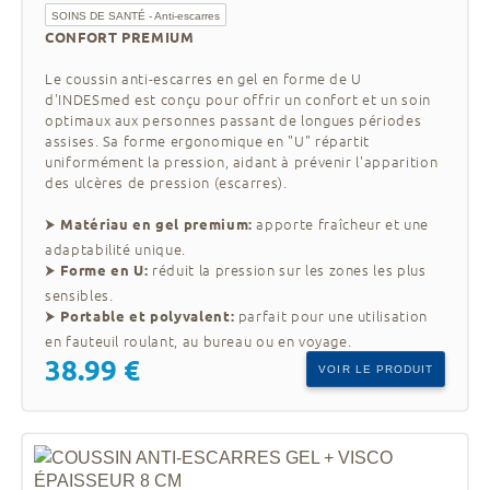
parfait pour de longues heures assis, avec un
SOINS DE SANTÉ - Anti-escarres
design ergonomique unique qui combine
CONFORT PREMIUM
GEL+VISCO.
⮞
Coussin anti-escarres viscoélastique carré:
Le coussin anti-escarres en gel en forme de U
d'INDESmed est conçu pour offrir un confort et un soin
idéal pour toutes les surfaces, imperméable et
optimaux aux personnes passant de longues périodes
fabriqué avec des matériaux de la plus haute
assises. Sa forme ergonomique en "U" répartit
qualité.
uniformément la pression, aidant à prévenir l'apparition
des ulcères de pression (escarres).
Avec des années d'expérience dans les produits
médicaux et une attention méticuleuse aux
⮞
apporte fraîcheur et une
Matériau en gel premium:
détails, nos coussins anti-escarres vous
adaptabilité unique.
apportent non seulement du confort, mais aussi
⮞
réduit la pression sur les zones les plus
Forme en U:
la sécurité dont vous avez besoin. Que ce soit
sensibles.
pour un usage personnel ou professionnel, chez
⮞
parfait pour une utilisation
Portable et polyvalent:
INDESmed, nous avons la solution parfaite pour
en fauteuil roulant, au bureau ou en voyage.
vous.
38.99 €
VOIR LE PRODUIT
Explorez notre gamme de coussins anti-
escarres et découvrez comment nous pouvons
vous aider à améliorer votre qualité de vie.