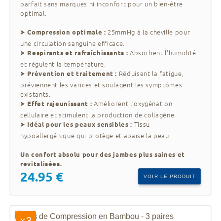
vous apportent le soutien et le
INDESmed
parfait sans marques ni inconfort pour un bien-être
confort dont vous avez besoin.
optimal.
⮞
25mmHg à la cheville pour
Compression optimale :
une circulation sanguine efficace.
⮞
Absorbent l'humidité
Respirants et rafraîchissants :
et régulent la température.
⮞
Réduisent la fatigue,
Prévention et traitement :
préviennent les varices et soulagent les symptômes
existants.
⮞
Améliorent l’oxygénation
Effet rajeunissant :
cellulaire et stimulent la production de collagène.
⮞
Tissu
Idéal pour les peaux sensibles :
hypoallergénique qui protège et apaise la peau.
Un confort absolu pour des jambes plus saines et
revitalisées.
24.95 €
VOIR LE PRODUIT
×3