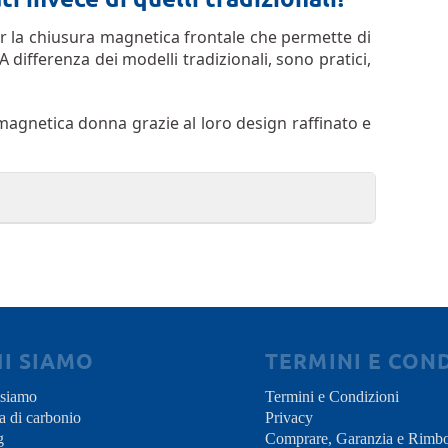
er la chiusura magnetica frontale che permette di
 differenza dei modelli tradizionali, sono pratici,
magnetica donna grazie al loro design raffinato e
HI SIAMO
TERMINI E COND
 siamo
Termini e Condizioni
a di carbonio
Privacy
g
Comprare, Garanzia e Rimbo