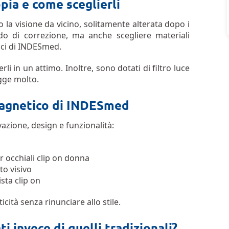
pia e come sceglierli
la visione da vicino, solitamente alterata dopo i
do di correzione, ma anche scegliere materiali
tici di INDESmed.
rli in un attimo. Inoltre, sono dotati di filtro luce
egge molto.
 magnetico di INDESmed
azione, design e funzionalità:
 occhiali clip on donna
to visivo
ista clip on
icità senza rinunciare allo stile.
i invece di quelli tradizionali?