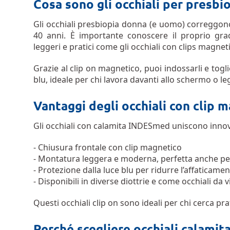
Cosa sono gli occhiali per presbio
Gli occhiali presbiopia donna (e uomo) correggono 
40 anni. È importante conoscere il proprio gra
leggeri e pratici come gli occhiali con clips magne
Grazie al clip on magnetico, puoi indossarli e toglie
blu, ideale per chi lavora davanti allo schermo o l
Vantaggi degli occhiali con clip
Gli occhiali con calamita INDESmed uniscono innov
- Chiusura frontale con clip magnetico
- Montatura leggera e moderna, perfetta anche per
- Protezione dalla luce blu per ridurre l’affaticamen
- Disponibili in diverse diottrie e come occhiali da v
Questi occhiali clip on sono ideali per chi cerca prat
Perché scegliere occhiali calamitat