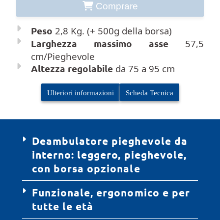
Comprare
Peso
2,8 Kg. (+ 500g della borsa)
Larghezza massimo asse
57,5
cm/Pieghevole
Altezza regolabile
da 75 a 95 cm
Ulteriori informazioni
Scheda Tecnica
Deambulatore pieghevole da
interno: leggero, pieghevole,
con borsa opzionale
Funzionale, ergonomico e per
Il nostro
, perfetto
demabulatore due ruote
tutte le età
come
,
girello per anziani INDESmed
estremamente leggero, aiuta a mantenersi