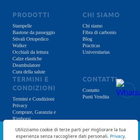
PRODOTTI
CHI SIAMO
Stampelle
Chi siamo
Bastone da passeggio
Fibra di carbonio
Stivali Ortopedico
Blog
Walker
Practicas
Occhiali da lettura
Universitarias
Calze elastiche
Deambulatore
Cura della salute
TERMINI E
CONTATTI
CONDIZIONI
Contatto
Punti Vendita
Termini e Condizioni
Privacy
Comprare, Garanzia e
Rimborsi
Utilizziamo cookie di terze parti per migliorare la tua
esperienza senza raccogliere dati personali.
Privacy
.
Copyright © 2026 INDES Medical S.L. - All