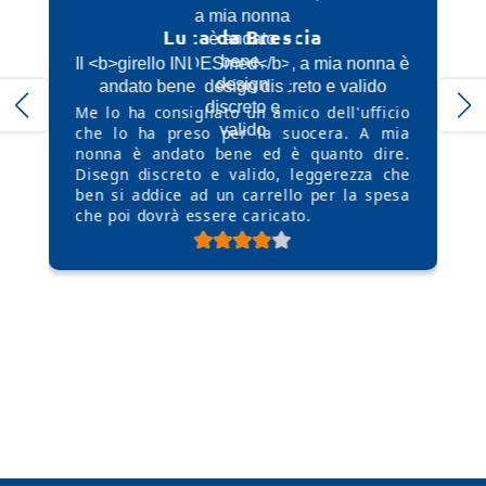
Luca da Brescia
Il <b>girello INDESmed</b>, a mia nonna è
Il
andato bene, design discreto e valido
Me lo ha consigliato un amico dell'ufficio
Que
che lo ha preso per la suocera. A mia
per
nonna è andato bene ed è quanto dire.
ma
Disegn discreto e valido, leggerezza che
int
ben si addice ad un carrello per la spesa
<br
che poi dovrà essere caricato.
Ce
de
av
dif
usa
<br
Lo
bis
dà 