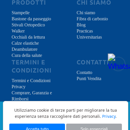
PRODOTTI
CHI SIAMO
Stampelle
Chi siamo
Bastone da passeggio
Fibra di carbonio
Stivali Ortopedico
Blog
Walker
Practicas
Occhiali da lettura
Universitarias
Calze elastiche
Deambulatore
Cura della salute
TERMINI E
CONTATTI
CONDIZIONI
Contatto
Punti Vendita
Termini e Condizioni
Privacy
Comprare, Garanzia e
Rimborsi
Utilizziamo cookie di terze parti per migliorare la tua
Copyright © 2026 INDES Medical S.L. - All
esperienza senza raccogliere dati personali.
Privacy
.
Rights Reserved.
Accetta tutto
Solo essenziali