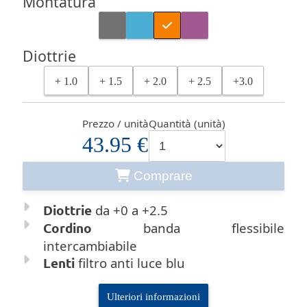
Montatura
Diottrie
+ 1.0
+ 1.5
+ 2.0
+ 2.5
+3.0
Prezzo / unità
Quantità (unità)
43.95 €
Comprare
Diottrie
da +0 a +2.5
Cordino
banda flessibile
intercambiabile
Lenti
filtro anti luce blu
Ulteriori informazioni