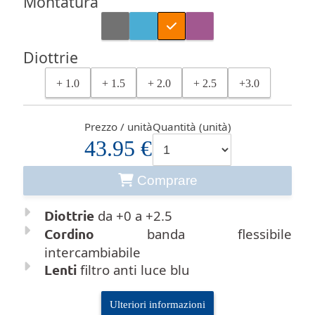
Montatura
Diottrie
+ 1.0
+ 1.5
+ 2.0
+ 2.5
+3.0
Prezzo / unità
Quantità (unità)
43.95 €
Comprare
Diottrie
da +0 a +2.5
Cordino
banda flessibile
intercambiabile
Lenti
filtro anti luce blu
Ulteriori informazioni