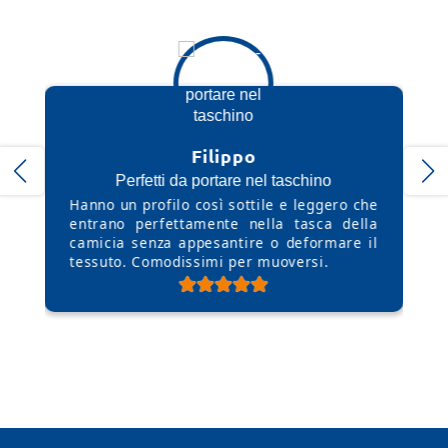
Filippo
Stef
a portare nel taschino
Niente più seg
 così sottile e leggero che
Il ponte poggia beni
tamente nella tasca della
quel fastidioso se
ppesantire o deformare il
giornata. Sono così le
ssimi per muoversi.
per ore senza nemmen