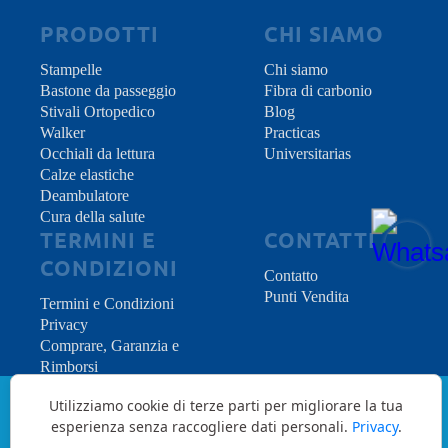
PRODOTTI
CHI SIAMO
Stampelle
Chi siamo
Bastone da passeggio
Fibra di carbonio
Stivali Ortopedico
Blog
Walker
Practicas
Occhiali da lettura
Universitarias
Calze elastiche
Deambulatore
Cura della salute
TERMINI E
CONTATTI
CONDIZIONI
Contatto
Punti Vendita
Termini e Condizioni
Privacy
Comprare, Garanzia e
Rimborsi
Utilizziamo cookie di terze parti per migliorare la tua
Copyright © 2026 INDES Medical S.L. - All
esperienza senza raccogliere dati personali.
Privacy
.
Rights Reserved.