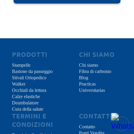
vibrazioni e assicurando un blocco unificato di
alta stabilità.
PRODOTTI
CHI SIAMO
Stampelle
Chi siamo
Bastone da passeggio
Fibra di carbonio
Stivali Ortopedico
Blog
Walker
Practicas
Occhiali da lettura
Universitarias
Calze elastiche
Deambulatore
Cura della salute
TERMINI E
CONTATTI
CONDIZIONI
Contatto
Punti Vendita