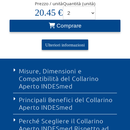
Prezzo / unità
Quantità (unità)
20.45 €
Comprare
Ulteriori informazioni
Misure, Dimensioni e
Compatibilità del Collarino
Aperto INDESmed
Principali Benefici del Collarino
I nostri collarini sono strutturati in tre taglie
Aperto INDESmed
disponibili per assicurare una regolazione
precisa in base al volume del braccio
dell'utente. La variante D1 è destinata a un uso
Perché Scegliere il Collarino
Il collarino aperto di INDESmed è stato
piccolo o pediatrico e dispone di un diametro
Aperto INDESmed Rispetto ad
sviluppato per massimizzare il comfort e la