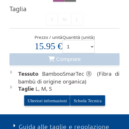
Taglia
S
M
L
Prezzo / unità
Quantità (unità)
15.95 €
Comprare
Tessuto
BambooSmarTecⓇ (Fibra di
bambù di origine organica)
Taglie
L, M, S
Ulteriori informazioni
Scheda Tecnica
Guida alle taglie e regolazione