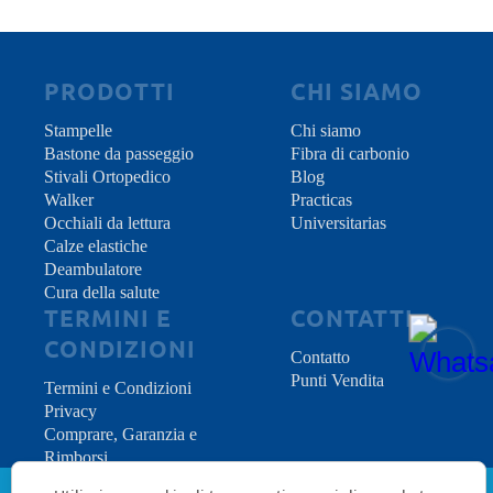
PRODOTTI
CHI SIAMO
Stampelle
Chi siamo
Bastone da passeggio
Fibra di carbonio
Stivali Ortopedico
Blog
Walker
Practicas
Occhiali da lettura
Universitarias
Calze elastiche
Deambulatore
Cura della salute
TERMINI E
CONTATTI
CONDIZIONI
Contatto
Punti Vendita
Termini e Condizioni
Privacy
Comprare, Garanzia e
Rimborsi