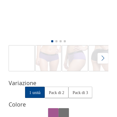
Variazione
1 unità
Pack di 2
Pack di 3
Colore