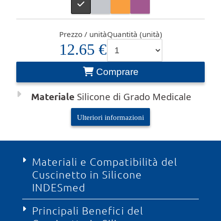
Prezzo / unità
Quantità (unità)
12.65 €
Comprare
Materiale
Silicone di Grado Medicale
Ulteriori informazioni
Materiali e Compatibilità del
Cuscinetto in Silicone
INDESmed
Principali Benefici del
Questi cuscinetti per impugnatura sono