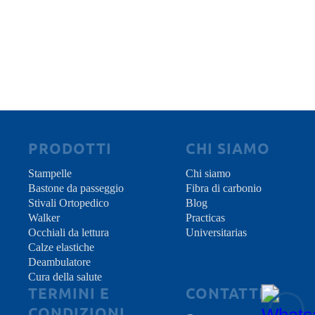
fondamentale per prevenire allentamenti,
In
garantire un'ammortizzazione efficiente e
gra
assicurare che i supporti continuino a offrire
dov
ma
una camminata completamente protetta.
PRODOTTI
CHI SIAMO
Stampelle
Chi siamo
Bastone da passeggio
Fibra di carbonio
Stivali Ortopedico
Blog
Walker
Practicas
Occhiali da lettura
Universitarias
Calze elastiche
Deambulatore
Cura della salute
TERMINI E
CONTATTI
CONDIZIONI