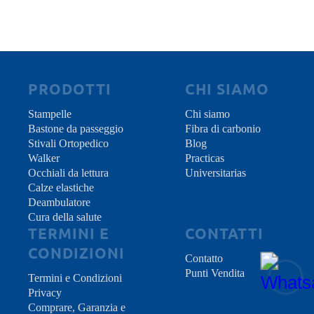
situazione in cui la stabilità sia compromessa è
la loro forma originale e il loro corretto
il consiglio generale definitivo per godersi una
fissaggio al tubo. Sostituire i pezzi in tempo è
pratica sicura con i propri Bastoni per
fondamentale per prevenire allentamenti,
passeggio in qualsiasi tipo di ambiente.
garantire un'ammortizzazione efficiente e
assicurare che i supporti continuino a offrire
una camminata completamente protetta.
PRODOTTI
CHI SIAMO
Stampelle
Chi siamo
Bastone da passeggio
Fibra di carbonio
Stivali Ortopedico
Blog
Walker
Practicas
Occhiali da lettura
Universitarias
Calze elastiche
Deambulatore
Cura della salute
TERMINI E
CONTATTI
CONDIZIONI
Contatto
Punti Vendita
Termini e Condizioni
Privacy
Comprare, Garanzia e