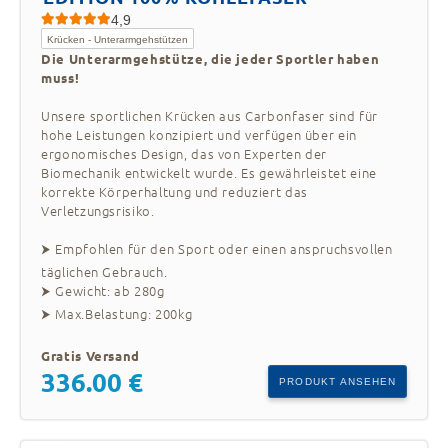
4,9
Verhindert
Hohe
mehr
Krücken - Unterarmgehstützen
Schmerzen
Belastbarkeit
Lebensqualität
Die Unterarmgehstütze, die jeder Sportler haben
muss!
Unsere Krücken werden aus
1. Ultraleicht:
Unsere sportlichen Krücken aus Carbonfaser sind für
hochwertigen Materialien wie Kohlefaser und
hohe Leistungen konzipiert und verfügen über ein
Luftfahrtaluminium gefertigt, was sie zu den
ergonomisches Design, das von Experten der
leichtesten Krücken der Welt macht und eine
Biomechanik entwickelt wurde. Es gewährleistet eine
Nutzung über lange Zeiträume ohne Ermüdung
korrekte Körperhaltung und reduziert das
ermöglicht.
Verletzungsrisiko.
Das
2. Präzisionsverstellung:
⮞ Empfohlen für den Sport oder einen anspruchsvollen
Höheneinstellungssystem für Griff und
täglichen Gebrauch.
Manschette ist auf Millimeter genau konstruiert,
⮞ Gewicht: ab 280g
was eine exakte Anpassung für jeden Benutzer
⮞ Max.Belastung: 200kg
ermöglicht, die Ergonomie der Krücken
verbessert und Haltungsprobleme verhindert.
Gratis Versand
336.00 €
PRODUKT ANSEHEN
Das ovale, gebogene
3. Exklusives Design:
Design unserer Krücken ist weltweit einzigartig
und patentiert. Es wurde von Ärzten und