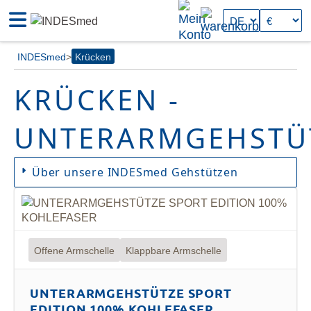
INDESmed
Krücken
KRÜCKEN -
UNTERARMGEHSTÜ
Über unsere INDESmed Gehstützen
Offene Armschelle
Klappbare Armschelle
Extreme
Feineinstellung
Ergonomisches
Leichtigkeit
Design
UNTERARMGEHSTÜTZE SPORT
EDITION 100% KOHLEFASER