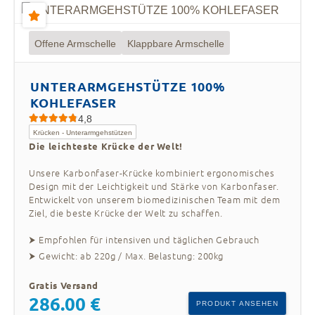
Ingenieuren entwickelt, um die beste Ergonomie
zu bieten und Schmerzen in Händen,
Handgelenken, Schultern und Rücken zu
Offene Armschelle
Klappbare Armschelle
verhindern.
Der
4. Vermeidet schmerzhafte Beschwerden:
UNTERARMGEHSTÜTZE 100%
anti-Tendinitis-Griff unserer Krücke hilft,
KOHLEFASER
Schmerzen in den Händen und anderen
4,8
Körperbereichen zu vermeiden, und verringert
Krücken - Unterarmgehstützen
das Risiko von Sehnenscheidenentzündungen
Die leichteste Krücke der Welt!
und anderen durch den langfristigen Einsatz von
Krücken bedingten Verletzungen.
Unsere Karbonfaser-Krücke kombiniert ergonomisches
Design mit der Leichtigkeit und Stärke von Karbonfaser.
Trotz ihres geringen
5. Hohe Tragfähigkeit:
Entwickelt von unserem biomedizinischen Team mit dem
Gewichts haben die Krücken von INDESmed eine
Ziel, die beste Krücke der Welt zu schaffen.
hohe Tragfähigkeit und halten dank ihrer
robusten Konstruktion aus Materialien wie
⮞ Empfohlen für intensiven und täglichen Gebrauch
Kohlefaser und Luftfahrtaluminium hohen
⮞ Gewicht: ab 220g / Max. Belastung: 200kg
Belastungen stand.
Gratis Versand
286.00 €
Der ergonomische Griff und
6. Mehr Komfort:
PRODUKT ANSEHEN
die klappbare Manschette sind so gestaltet, dass