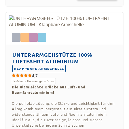
sie maximalen Komfort bei der täglichen
Nutzung bieten und gleichzeitig sicherstellen,
dass die Krücken beim Ausführen anderer
Aufgaben nicht herunterfallen, was zu mehr
Stabilität und Benutzerfreundlichkeit führt.
UNTERARMGEHSTÜTZE 100%
LUFTFAHRT ALUMINIUM
KLAPPBARE ARMSCHELLE
4,7
Krücken - Unterarmgehstützen
Die ultraleichte Krücke aus Luft- und
Raumfahrtaluminium!
Die perfekte Lösung, die Stärke und Leichtigkeit für den
Alltag kombiniert, hergestellt aus ultraleichtem und
widerstandsfähigem Luft- und Raumfahrtaluminium.
Ideal für alle, die zuverlässige, leichte und sichere
Unterstützung bei jedem Schritt suchen.