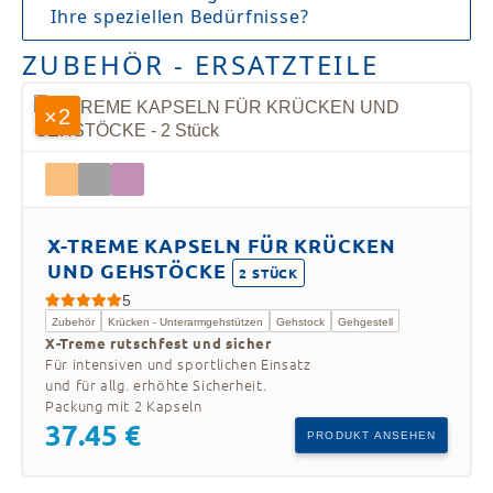
Ihre speziellen Bedürfnisse?
ZUBEHÖR - ERSATZTEILE
×2
Material
X-TREME KAPSELN FÜR KRÜCKEN
UND GEHSTÖCKE
2 STÜCK
UNTERARMGEHSTÜTZE
5 Schichten
5
SPORT EDITION 100%
100%
Zubehör
Krücken - Unterarmgehstützen
Gehstock
Gehgestell
KOHLEFASER
Carbonfaser
zum
X-Treme rutschfest und sicher
Produkt
Für intensiven und sportlichen Einsatz
und für allg. erhöhte Sicherheit.
Packung mit 2 Kapseln
37.45 €
PRODUKT ANSEHEN
3 Schichten
UNTERARMGEHSTÜTZE
100%
100% KOHLEFASER