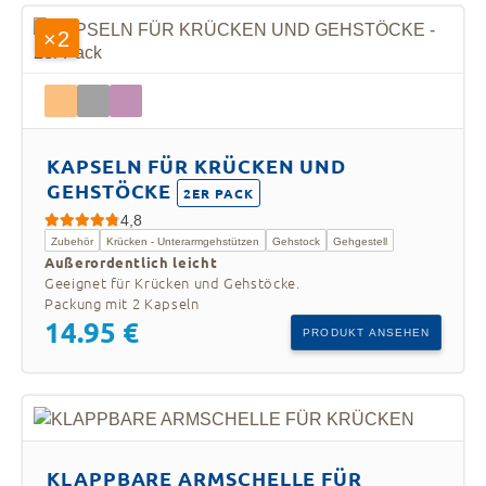
Carbonfaser
zum
×2
Produkt
Krücken aus Flugzeug-
Flugzeug-
KAPSELN FÜR KRÜCKEN UND
Aluminium - Titan Grau
Aluminium
GEHSTÖCKE
zum
2ER PACK
Produkt
4,8
Zubehör
Krücken - Unterarmgehstützen
Gehstock
Gehgestell
Außerordentlich leicht
Geeignet für Krücken und Gehstöcke.
Packung mit 2 Kapseln
14.95 €
PRODUKT ANSEHEN
KLAPPBARE ARMSCHELLE FÜR