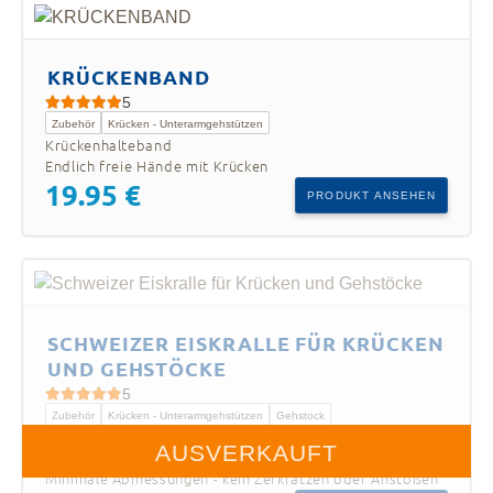
KRÜCKENBAND
5
Zubehör
Krücken - Unterarmgehstützen
Krückenhalteband
Endlich freie Hände mit Krücken
19.95 €
PRODUKT ANSEHEN
SCHWEIZER EISKRALLE FÜR KRÜCKEN
UND GEHSTÖCKE
5
Zubehör
Krücken - Unterarmgehstützen
Gehstock
- Swiss-Designed
NEU
6 Zacken für mehr Sicherheit
Minimale Abmessungen - kein Zerkratzen oder Anstoßen