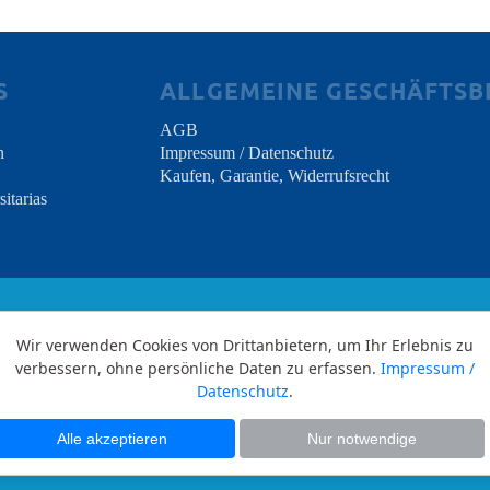
S
ALLGEMEINE GESCHÄFTS
AGB
n
Impressum / Datenschutz
Kaufen, Garantie, Widerrufsrecht
sitarias
Wir verwenden Cookies von Drittanbietern, um Ihr Erlebnis zu
verbessern, ohne persönliche Daten zu erfassen.
Impressum /
Copyright © 2026 INDES Medical S.L. - All Rights Res
Datenschutz
.
Alle akzeptieren
Nur notwendige