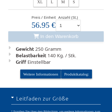
XL
L
M
S
Preis / Einheit
Anzahl (St.)
56.95 €
In den Warenkorb
Gewicht
250 Gramm
Belastbarkeit
140 Kg. / Stk.
Griff
Einstellbar
Weitere Informationen
Produktkatalog:
Leitfaden zur Größe
* Scrollen Sie über den Bildschirm, um weitere Informationen zum