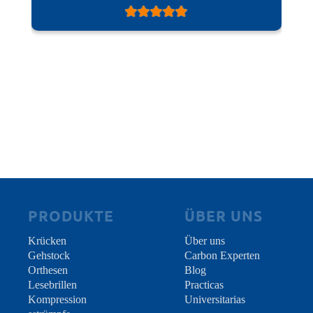
die Haltung in Echtzeit – ein fundamentaler
eigentlich keine Ge
gewährleisten und sicherzustellen, dass die
Wettbewerbsvorteil.
eine kleine Unterstü
Stützen weiterhin einen absolut geschützten
eine große Hilfe. Am
Gang ermöglichen.
absolut keinen haben, 
hat sie sich total ver
superleicht, dank der
sehr modern, extrem 
sich perfekt anpasse
Produkt!
PRODUKTE
ÜBER UNS
Krücken
Über uns
Gehstock
Carbon Experten
Orthesen
Blog
Lesebrillen
Practicas
Kompression
Universitarias
sstrümpfe